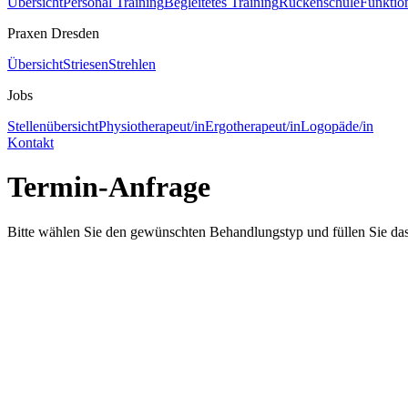
Übersicht
Personal Training
Begleitetes Training
Rückenschule
Funktion
Praxen Dresden
Übersicht
Striesen
Strehlen
Jobs
Stellenübersicht
Physiotherapeut/in
Ergotherapeut/in
Logopäde/in
Kontakt
Termin-Anfrage
Bitte wählen Sie den gewünschten Behandlungstyp und füllen Sie das