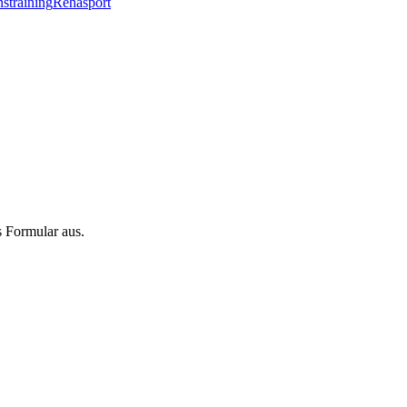
straining
Rehasport
 Formular aus.